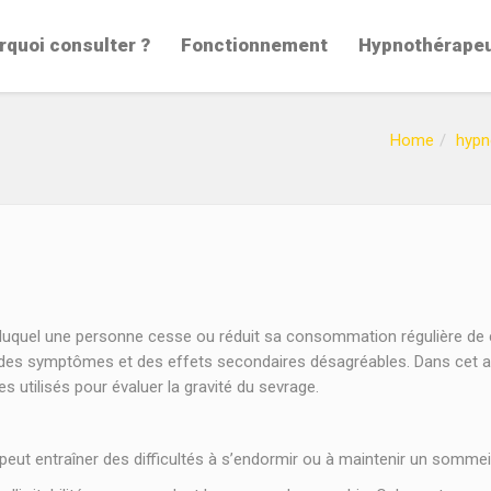
rquoi consulter ?
Fonctionnement
Hypnothérape
Home
hypn
duquel une personne cesse ou réduit sa consommation régulière d
r des symptômes et des effets secondaires désagréables. Dans cet a
s utilisés pour évaluer la gravité du sevrage.
eut entraîner des difficultés à s’endormir ou à maintenir un sommeil