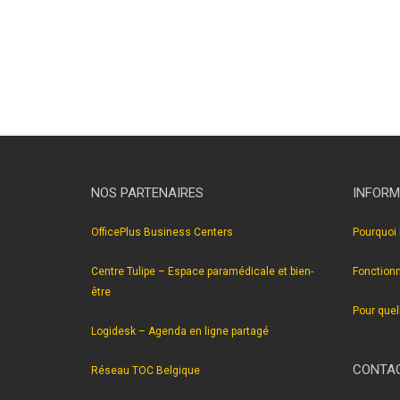
NOS PARTENAIRES
INFORM
OfficePlus Business Centers
Pourquoi 
Centre Tulipe – Espace paramédicale et bien-
Fonction
être
Pour quel
Logidesk – Agenda en ligne partagé
CONTAC
Réseau TOC Belgique