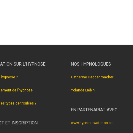
nivelles hypnothérapie nivelles hypnothérapeute nivelles . hyp
hypnothérapeute nivelles.
ATION SUR L’HYPNOSE
NOS HYPNOLOGUES
l’hypnose ?
Catherine Haggenmacher
nement de l’hypnose
Yolande Liébin
les types de troubles ?
EN PARTENARIAT AVEC
T ET INSCRIPTION
www.hypnosewaterloo.be