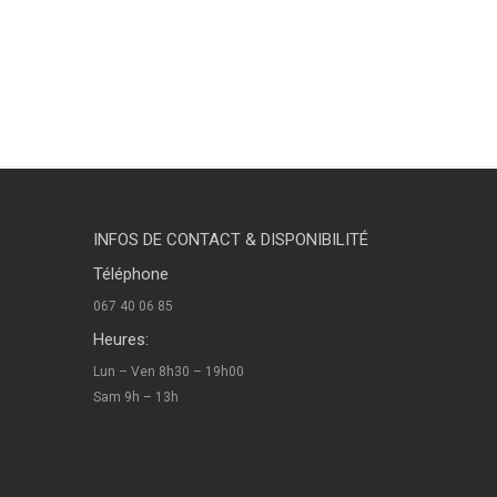
nose nivelles hypnose nivelles hypnothérapie nivelles
INFOS DE CONTACT & DISPONIBILITÉ
Téléphone
067 40 06 85
Heures:
Lun – Ven 8h30 – 19h00
Sam 9h – 13h