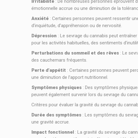
Irritabilité
: De nombreuses personnes éprouvent de l’
émotionnelle accrue ou une diminution de la tolérance
Anxiété
: Certaines personnes peuvent ressentir un
d’inquiétude, d’appréhension ou de nervosité.
Dépression
: Le sevrage du cannabis peut entraîner 
pour les activités habituelles, des sentiments d’inutili
Perturbations du sommeil et des rêves
: Le sev
des cauchemars fréquents.
Perte d’appétit
: Certaines personnes peuvent perd
une diminution de l’apport nutritionnel.
Symptômes physiques
: Des symptômes physiques 
peuvent également survenir lors du sevrage du canna
Critères pour évaluer la gravité du sevrage du cannab
Durée des symptômes
: Les symptômes du sevrage
une gravité accrue.
Impact fonctionnel
: La gravité du sevrage du cann