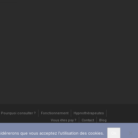
Pourquoi consulter ?
Fonctionnement
Hypnothérapeutes
Vous êtes psy ?
Contact
Blog
sidérerons que vous acceptez l'utilisation des cookies.
Ok