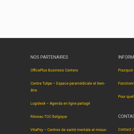
NOS PARTENAIRES
INFORM
OfficePlus Business Centers
Pourquoi 
Centre Tulipe – Espace paramédicale et bien-
Fonction
être
Pour quel
Logidesk – Agenda en ligne partagé
CONTAC
Réseau TOC Belgique
Contact /
VitaPsy – Centres de santé mentale et mieux-