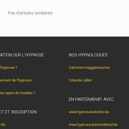
Pas d'articles similaires
ATION SUR L’HYPNOSE
NOS HYPNOLOGUES
l’hypnose ?
Catherine Haggenmacher
nement de l’hypnose
Yolande Liébin
les types de troubles ?
EN PARTENARIAT AVEC
T ET INSCRIPTION
www.hypnosewaterloo.be
 rdv
www.hypnose-braine-lalleud.be