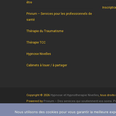
être
Inscripti
Privium – Services pour les professionnels de
santé
Thérapie du Traumatisme
Thérapie TCC
Hypnose Nivelles
Cabinets à louer / à partager
Copyright © 2026
Hypnose et Hypnotherapie Nivelles
, tous droits
Powered by
Privium – Des services qui soutiennent vos soins.
et hypnotherapeutes.
Nous utilisons des cookies pour vous garantir la meilleure expé
RGPD - Politique de Protection de la Vie Privée