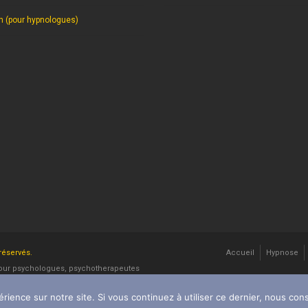
on (pour hypnologues)
 réservés.
Accueil
Hypnose
 Pour psychologues, psychotherapeutes
rience sur notre site. Si vous continuez à utiliser ce dernier, nous con