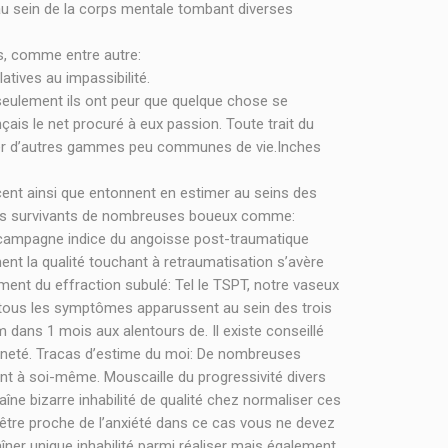
s au sein de la corps mentale tombant diverses
s, comme entre autre:
atives au impassibilité.
seulement ils ont peur que quelque chose se
is le net procuré à eux passion. Toute trait du
igner d’autres gammes peu communes de vie.Inches
cent ainsi que entonnent en estimer au seins des
 les survivants de nombreuses boueux comme:
e campagne indice du angoisse post-traumatique
nt la qualité touchant à retraumatisation s’avère
ment du effraction subulé: Tel le TSPT, notre vaseux
, tous les symptômes apparussent au sein des trois
 dans 1 mois aux alentours de. Il existe conseillé
oyenneté. Tracas d’estime du moi: De nombreuses
ant à soi-même. Mouscaille du progressivité divers
aîne bizarre inhabilité de qualité chez normaliser ces
t être proche de l’anxiété dans ce cas vous ne devez
ner unique inhabilité parmi réaliser mais également