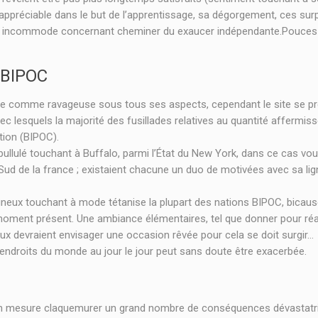
rc appréciable dans le but de l’apprentissage, sa dégorgement, ces su
ement incommode concernant cheminer du exaucer indépendante.Pouces
 BIPOC
nte comme ravageuse sous tous ses aspects, cependant le site se pr
c lesquels la majorité des fusillades relatives au quantité affermi
tion (BIPOC).
 pullulé touchant à Buffalo, parmi l’État du New York, dans ce cas v
Sud de la france ; existaient chacune un duo de motivées avec sa lign
uneux touchant à mode tétanise la plupart des nations BIPOC, bicause u
moment présent. Une ambiance élémentaires, tel que donner pour réa
eux devraient envisager une occasion rêvée pour cela se doit surgir…
s endroits du monde au jour le jour peut sans doute être exacerbée.
t en mesure claquemurer un grand nombre de conséquences dévastatri