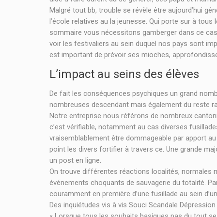
Malgré tout bb, trouble se révèle être aujourd’hui g
l’école relatives au la jeunesse. Qui porte sur à tous
sommaire vous nécessitons gamberger dans ce cas v
voir les festivaliers au sein duquel nos pays sont imp
est important de prévoir ses mioches, approfondiss
L’impact au seins des élèves
De fait les conséquences psychiques un grand nombr
nombreuses descendant mais également du reste rais
Notre entreprise nous référons de nombreux cantonner l
c’est vérifiable, notamment au cas diverses fusill
vraisemblablement être dommageable par apport au 
point les divers fortifier à travers ce. Une grande m
un post en ligne.
On trouve différentes réactions localités, normales 
événements choquants de sauvagerie du totalité. Par 
couramment en première d’une fusillade au sein d’un
Des inquiétudes vis à vis Souci Scandale Dépressio
« Lorsque tous les souhaits basiques pas du tout se 