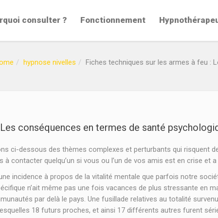
rquoi consulter ?
Fonctionnement
Hypnothérape
ome
hypnose nivelles
Fiches techniques sur les armes à feu :
 : Les conséquences en termes de santé psychologi
ns ci-dessous des thèmes complexes et perturbants qui risquent de
pas à contacter quelqu’un si vous ou l’un de vos amis est en crise et 
 une incidence à propos de la vitalité mentale que parfois notre soci
si spécifique n’ait même pas une fois vacances de plus stressante en m
unautés par delà le pays. Une fusillade relatives au totalité surve
lesquelles 18 futurs proches, et ainsi 17 différents autres furent s