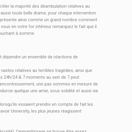
rôler la majorité des déambulation relatives au
is aussi toute belle drame, pour chaque intervention
se présente ainsi comme un grand nombre comment
 vous en votre for intérieur remarquez le fait que il
 touchant à somme.
nt dépendre un ensemble de réactions de
astes relatives au terribles tragédies, ainsi que
es 24h/24 & 7 moments au sein de 7 peut
 Malencontreusement, une pas sommes en mesure de
ndurcie quelque une amie, sous solidité et aussi via
orsqu’ils essaient prendre en compte de fait les
oir University, les plus jeunes réagissent
curité), l’apprentissage se trouve être assez