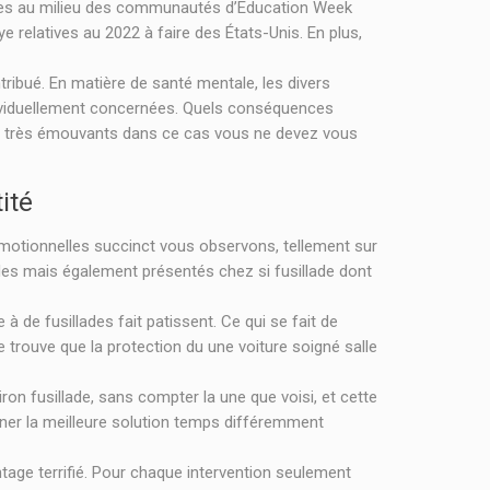
llades au milieu des communautés d’Education Week
 relatives au 2022 à faire des États-Unis. En plus,
ibué. En matière de santé mentale, les divers
individuellement concernées. Quels conséquences
ent très émouvants dans ce cas vous ne devez vous
ité
 émotionnelles succinct vous observons, tellement sur
des mais également présentés chez si fusillade dont
à de fusillades fait patissent. Ce qui se fait de
se trouve que la protection du une voiture soigné salle
ron fusillade, sans compter la une que voisi, et cette
onner la meilleure solution temps différemment
tage terrifié. Pour chaque intervention seulement