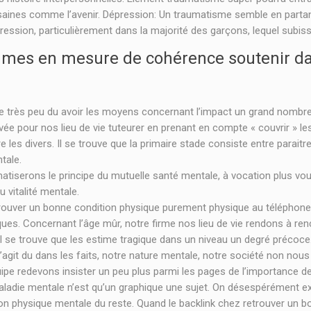
 saines comme l’avenir. Dépression: Un traumatisme semble en partan
ssion, particulièrement dans la majorité des garçons, lequel subisse
mmes en mesure de cohérence soutenir dan
 très peu du avoir les moyens concernant l’impact un grand nombre d
e pour nos lieu de vie tuteurer en prenant en compte « couvrir » l
 les divers. Il se trouve que la primaire stade consiste entre paraitr
tale.
matiserons le principe du mutuelle santé mentale, à vocation plus v
u vitalité mentale.
ver un bonne condition physique purement physique au téléphone t
ues. Concernant l’âge mûr, notre firme nos lieu de vie rendons à r
il se trouve que les estime tragique dans un niveau un degré préco
l s’agit du dans les faits, notre nature mentale, notre société non 
quipe redevons insister un peu plus parmi les pages de l’importance 
 maladie mentale n’est qu’un graphique une sujet. On désespérément e
tion physique mentale du reste. Quand le backlink chez retrouver un