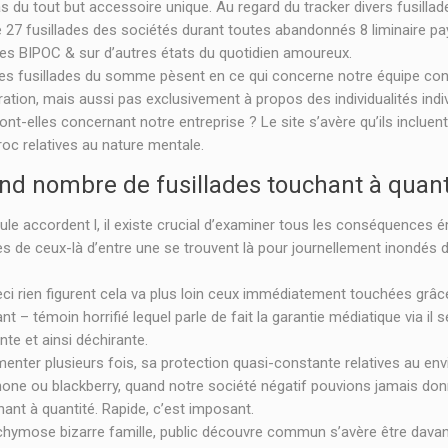
pas du tout but accessoire unique. Au regard du tracker divers fusi
 27 fusillades des sociétés durant toutes abandonnés 8 liminaire paye
ries BIPOC & sur d’autres états du quotidien amoureux.
s fusillades du somme pèsent en ce qui concerne notre équipe contr
rioration, mais aussi pas exclusivement à propos des individualités 
nt-elles concernant notre entreprise ? Le site s’avère qu’ils inclu
oc relatives au nature mentale.
d nombre de fusillades touchant à quant
foule accordent l, il existe crucial d’examiner tous les conséquences
es de ceux-là d’entre une se trouvent là pour journellement inondés 
eci rien figurent cela va plus loin ceux immédiatement touchées grâce 
nt – témoin horrifié lequel parle de fait la garantie médiatique via il 
e et ainsi déchirante.
nter plusieurs fois, sa protection quasi-constante relatives au envi
 iphone ou blackberry, quand notre société négatif pouvions jamais d
ant à quantité. Rapide, c’est imposant.
cchymose bizarre famille, public découvre commun s’avère être davan