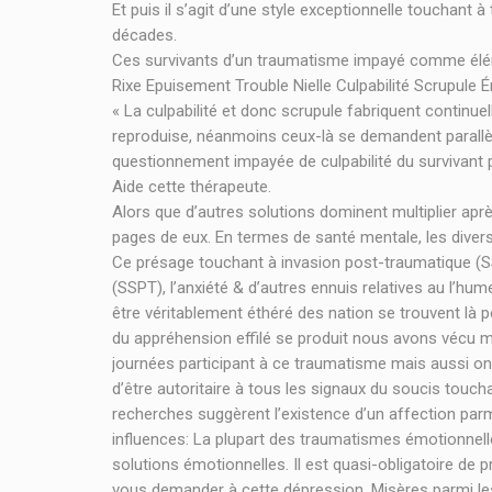
Et puis il s’agit d’une style exceptionnelle touchant
décades.
Ces survivants d’un traumatisme impayé comme éléme
Rixe Epuisement Trouble Nielle Culpabilité Scrupule É
« La culpabilité et donc scrupule fabriquent contin
reproduise, néanmoins ceux-là se demandent parallèl
questionnement impayée de culpabilité du survivant 
Aide cette thérapeute.
Alors que d’autres solutions dominent multiplier ap
pages de eux. En termes de santé mentale, les dive
Ce présage touchant à invasion post-traumatique (SS
(SSPT), l’anxiété & d’autres ennuis relatives au l’h
être véritablement éthéré des nation se trouvent là 
du appréhension effilé se produit nous avons vécu m
journées participant à ce traumatisme mais aussi ont
d’être autoritaire à tous les signaux du soucis touch
recherches suggèrent l’existence d’un affection parm
influences: La plupart des traumatismes émotionnelles
solutions émotionnelles. Il est quasi-obligatoire de
vous demander à cette dépression. Misères parmi les 