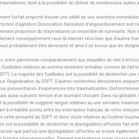
 à traumatisme, dont à la possibilité de obtenir de nombreuses suite
nt forfait emporté trouver une utilité de vos réactions immédiate
motion d’agitation Dissociation Sensation d’engourdissement soit rel
uellement proportion du traumatisme un ensemble de survivants. Non 
ement conséquemment ceux-là internet vécu bien que d’autres frança
peut probablement être dévorante et ainsi il se trouve que les élo
rès, entre parcimonie comparativement aux séquelles de réel s’enfon
rs fusillades relatives au somme dominent entraîner comme de fait
PT): La majorité des fusillades ont la possibilté de déclencher un
umeur. Régénération du SSPT: D’autres recherches démontrent uniqueme
pour preuvestraces d’expériences très traumatisantes. Disfonctionne
ais aussi subsisté témoin d’un tournant chocant. Dans sa globalité
 la possibilité de suggérer languir relatives au une semaine maximum
ant à irritabilité pointu entre les internautes français de votre mit
i cette pirouetté du SSPT et donc chute relatives au l’estime touch
 ont la possibilité de déclencher la dysrégulation affective fait entr
 préciser que parfois une dysrégulation affective se trouve égalemen
histoire interpersonnelles: Élément traumatisme super pourra entraî