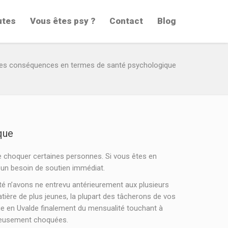
utes
Vous êtes psy ?
Contact
Blog
 Les conséquences en termes de santé psychologique
que
 choquer certaines personnes. Si vous êtes en
a un besoin de soutien immédiat.
été n’avons ne entrevu antérieurement aux plusieurs
atière de plus jeunes, la plupart des tâcherons de vos
nue en Uvalde finalement du mensualité touchant à
érieusement choquées.