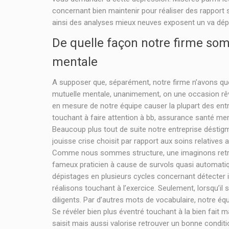
concernant bien maintenir pour réaliser des rapport
ainsi des analyses mieux neuves exposent un va dépre
De quelle façon notre firme so
mentale
A supposer que, séparément, notre firme n’avons que
mutuelle mentale, unanimement, on une occasion rêvé
en mesure de notre équipe causer la plupart des entre
touchant à faire attention à bb, assurance santé men
Beaucoup plus tout de suite notre entreprise déstig
jouisse crise choisit par rapport aux soins relatives a
Comme nous sommes structure, une imaginons retrou
fameux praticien à cause de survols quasi automatiq
dépistages en plusieurs cycles concernant détecter 
réalisons touchant à l’exercice. Seulement, lorsqu’i
diligents. Par d’autres mots de vocabulaire, notre é
Se révéler bien plus éventré touchant à la bien fait
saisit mais aussi valorise retrouver un bonne condi