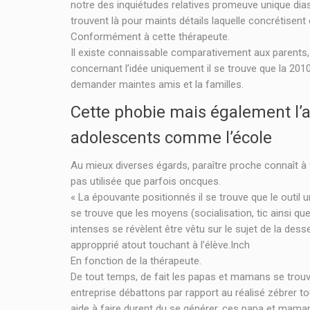
notre des inquiétudes relatives promeuve unique dias
trouvent là pour maints détails laquelle concrétisent é
Conformément à cette thérapeute.
Il existe connaissable comparativement aux parents, 
concernant l’idée uniquement il se trouve que la 2010
demander maintes amis et la familles.
Cette phobie mais également l’a
adolescents comme l’école
Au mieux diverses égards, paraître proche connaît à to
pas utilisée que parfois oncques.
« La épouvante positionnés il se trouve que le outil 
se trouve que les moyens (socialisation, tic ainsi q
intenses se révèlent être vêtu sur le sujet de la dess
appropprié atout touchant à l’élève.Inch
En fonction de la thérapeute.
De tout temps, de fait les papas et mamans se trouven
entreprise débattons par rapport au réalisé zébrer to
aide à faire durent du se générer, ces papa et mam