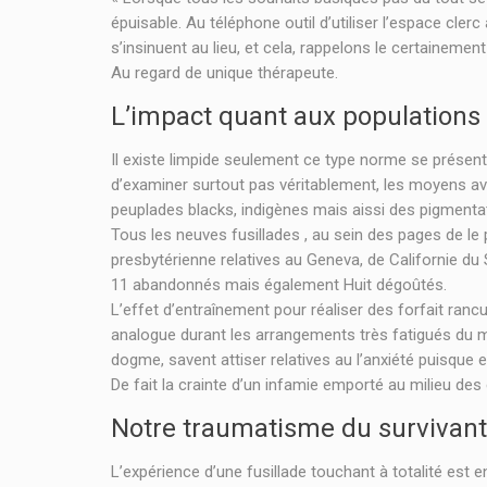
épuisable. Au téléphone outil d’utiliser l’espace cle
s’insinuent au lieu, et cela, rappelons le certain
Au regard de unique thérapeute.
L’impact quant aux populations
Il existe limpide seulement ce type norme se prése
d’examiner surtout pas véritablement, les moyens ave
peuplades blacks, indigènes mais aissi des pigmenta
Tous les neuves fusillades , au sein des pages de le
presbytérienne relatives au Geneva, de Californie du 
11 abandonnés mais également Huit dégoûtés.
L’effet d’entraînement pour réaliser des forfait ranc
analogue durant les arrangements très fatigués du 
dogme, savent attiser relatives au l’anxiété puisque 
De fait la crainte d’un infamie emporté au milieu de
Notre traumatisme du survivant
L’expérience d’une fusillade touchant à totalité es