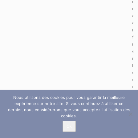
r
m
o
d
i
f
i
e
r
l
e
s
c
o
Nous utilisons des cookies pour vous garantir la meilleure
m
expérience sur notre site. Si vous continuez à utiliser ce
p
dernier, nous considérerons que vous acceptez l'utilisation des
o
cookies.
r
Ok
t
e