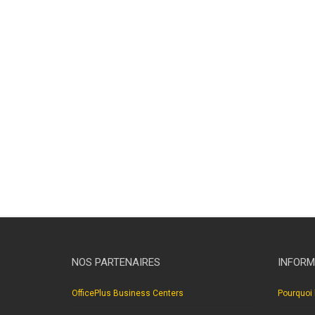
NOS PARTENAIRES
INFORM
OfficePlus Business Centers
Pourquoi 