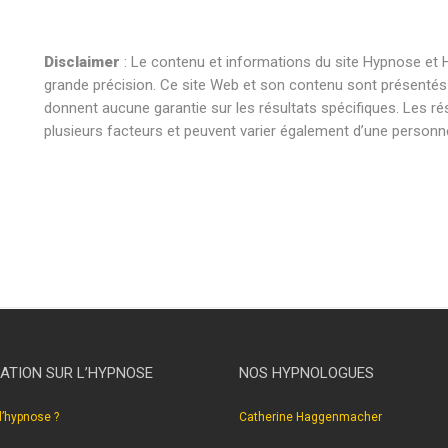
Disclaimer
: Le contenu et informations du site Hypnose et H
grande précision. Ce site Web et son contenu sont présentés à 
donnent aucune garantie sur les résultats spécifiques. Les ré
plusieurs facteurs et peuvent varier également d’une personne 
hypnose nivelles hypnose nivelles hypnothérapie nivelles hypn
nivelles hypnothérapie nivelles hypnothérapeute nivelles . hyp
hypnothérapeute nivelles.
ATION SUR L’HYPNOSE
NOS HYPNOLOGUES
l’hypnose ?
Catherine Haggenmacher