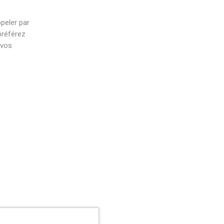
peler par
préférez
 vos