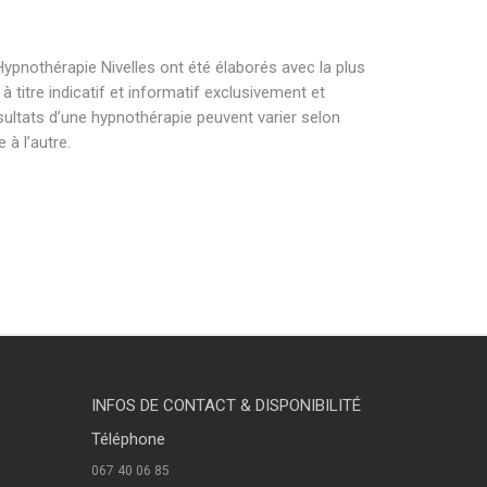
ypnothérapie Nivelles ont été élaborés avec la plus
titre indicatif et informatif exclusivement et
sultats d’une hypnothérapie peuvent varier selon
à l’autre.
othérapeute nivelles . hypnose nivelles hypnose
nose nivelles hypnose nivelles hypnothérapie nivelles
INFOS DE CONTACT & DISPONIBILITÉ
Téléphone
067 40 06 85