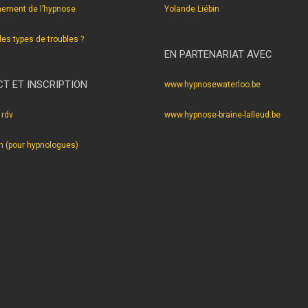
nement de l’hypnose
Yolande Liébin
les types de troubles ?
EN PARTENARIAT AVEC
T ET INSCRIPTION
www.hypnosewaterloo.be
 rdv
www.hypnose-braine-lalleud.be
on (pour hypnologues)