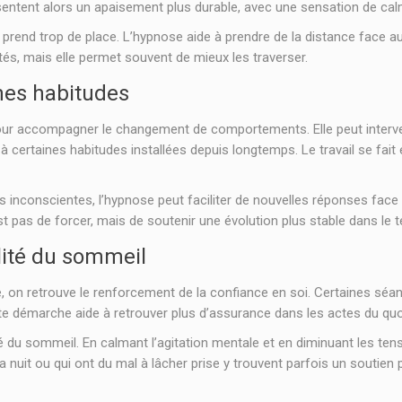
ntent alors un apaisement plus durable, avec une sensation de calm
té prend trop de place. L’hypnose aide à prendre de la distance face 
ltés, mais elle permet souvent de mieux les traverser.
nes habitudes
ur accompagner le changement de comportements. Elle peut interveni
 certaines habitudes installées depuis longtemps. Le travail se fait 
s inconscientes, l’hypnose peut faciliter de nouvelles réponses face
est pas de forcer, mais de soutenir une évolution plus stable dans le 
alité du sommeil
, on retrouve le renforcement de la confiance en soi. Certaines séanc
tte démarche aide à retrouver plus d’assurance dans les actes du q
té du sommeil. En calmant l’agitation mentale et en diminuant les t
a nuit ou qui ont du mal à lâcher prise y trouvent parfois un soutien 