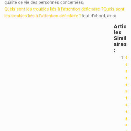
qualité de vie des personnes concernées.
Quels sont les troubles liés à l’attention déficitaire ?
Quels sont
les troubles liés à l’attention déficitaire ?
tout d’abord, ainsi,
Artic
Les
Simil
Aires
:
C
o
m
m
e
n
t
d
é
p
a