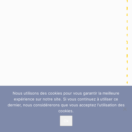
t
p
a
s
(
s
y
m
p
t
ô
m
e
s
Nous utilisons des cookies pour vous garantir la meilleure
,
expérience sur notre site. Si vous continuez à utiliser ce
c
dernier, nous considérerons que vous acceptez l'utilisation des
a
cookies.
u
Ok
s
e