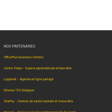
hypnothérapeute nivelles.
NOS PARTENAIRES
OfficePlus Business Centers
Centre Tulipe – Espace paramédicale et bien-être
Logidesk – Agenda en ligne partagé
Réseau TOC Belgique
VitaPsy – Centres de santé mentale et mieux-être