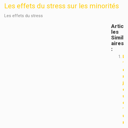
Les effets du stress sur les minorités
Les effets du stress
Artic
Les
Simil
Aires
:
L
’
e
n
j
e
u
d
’
u
n