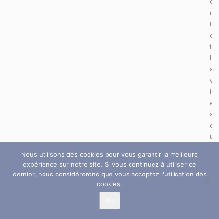
e
n
t
e
t
l
a
v
i
e
a
d
u
l
Nous utilisons des cookies pour vous garantir la meilleure
t
expérience sur notre site. Si vous continuez à utiliser ce
e
dernier, nous considérerons que vous acceptez l'utilisation des
.
cookies.
C
Ok
e
s