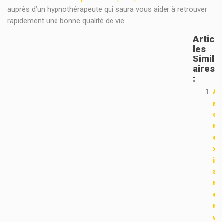
auprès d’un hypnothérapeute qui saura vous aider à retrouver
rapidement une bonne qualité de vie.
Artic
Les
Simil
Aires
:
A
n
o
r
e
x
i
a
n
e
r
v