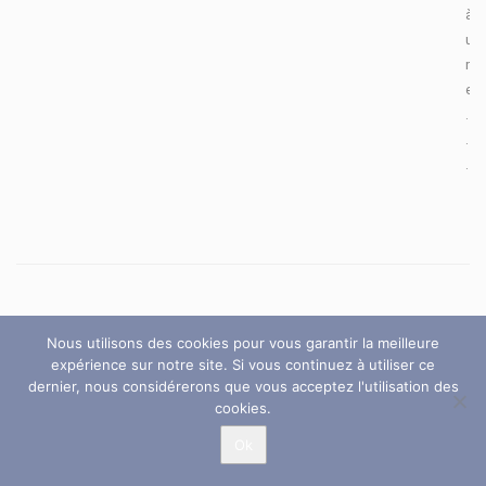
à
u
n
e
.
.
.
Nous utilisons des cookies pour vous garantir la meilleure
expérience sur notre site. Si vous continuez à utiliser ce
dernier, nous considérerons que vous acceptez l'utilisation des
cookies.
Ok
VOTRE PREMIER PAS VERS UN AVENIR MEILLEUR
CONTACTEZ
NOUS