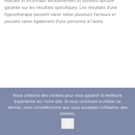
indicatif et informatif exclusivement et donnent aucune
garantie sur les résultats spécifiques. Les résultats d’une
hypnothérapie peuvent varier selon plusieurs facteurs et
peuvent varier également d’une personne à l’autre.
hypnose nivelles hypnose nivelles hypnothérapie nivelles
hypnothérapeute nivelles . hypnose nivelles hypnose nivelles
hypnothérapie nivelles hypnothérapeute nivelles . hypnose
nivelles hypnose nivelles hypnothérapie nivelles
hypnothérapeute nivelles.
Nous utilisons des cookies pour vous garantir la meilleure
expérience sur notre site. Si vous continuez à utiliser ce
dernier, nous considérerons que vous acceptez l'utilisation des
NOS PARTENAIRES
cookies.
OfficePlus Business Centers
Ok
Centre Tulipe – Espace paramédicale et bien-être