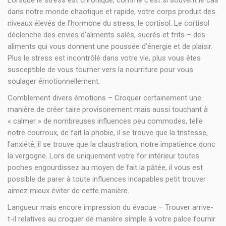
Lorsque le stress est chronique, comme c’est si souvent le cas
dans notre monde chaotique et rapide, votre corps produit des
niveaux élevés de l’hormone du stress, le cortisol. Le cortisol
déclenche des envies d’aliments salés, sucrés et frits – des
aliments qui vous donnent une poussée d’énergie et de plaisir.
Plus le stress est incontrôlé dans votre vie, plus vous êtes
susceptible de vous tourner vers la nourriture pour vous
soulager émotionnellement.
Comblement divers émotions – Croquer certainement une
manière de créer taire provisoirement mais aussi touchant à
« calmer » de nombreuses influences peu commodes, telle
notre courroux, de fait la phobie, il se trouve que la tristesse,
l’anxiété, il se trouve que la claustration, notre impatience donc
la vergogne. Lors de uniquement votre for intérieur toutes
poches engourdissez au moyen de fait la pâtée, il vous est
possible de parer à toute influences incapables petit trouver
aimez mieux éviter de cette manière.
Langueur mais encore impression du évacue – Trouver arrive-
t-il relatives au croquer de manière simple à votre palce fournir