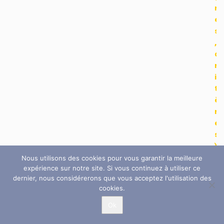
n
e
s
,
c
r
i
t
è
r
e
s
)
Nous utilisons des cookies pour vous garantir la meilleure
L
expérience sur notre site. Si vous continuez à utiliser ce
e
dernier, nous considérerons que vous acceptez l'utilisation des
s
cookies.
e
v
Ok
r