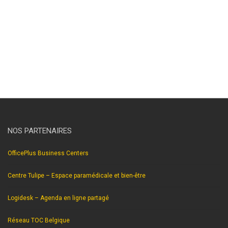
hypnothérapeute nivelles . hypnose nivelles hypnose nivelles
hypnothérapie nivelles hypnothérapeute nivelles . hypnose
nivelles hypnose nivelles hypnothérapie nivelles
hypnothérapeute nivelles.
NOS PARTENAIRES
OfficePlus Business Centers
Centre Tulipe – Espace paramédicale et bien-être
Logidesk – Agenda en ligne partagé
Réseau TOC Belgique