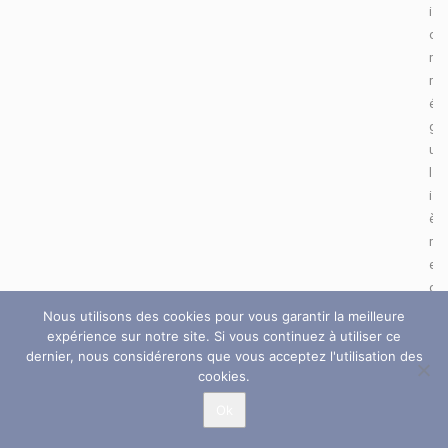
i
o
n
r
é
g
u
l
i
è
r
e
d
e
Nous utilisons des cookies pour vous garantir la meilleure
c
expérience sur notre site. Si vous continuez à utiliser ce
dernier, nous considérerons que vous acceptez l'utilisation des
a
cookies.
n
n
Ok
a